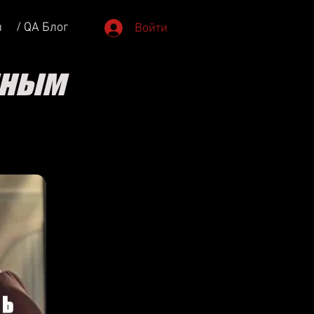
ы
/ QA Блог
Войти
нным