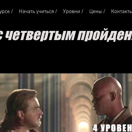
урсе /
Начать учиться /
Уровни /
Цены /
Контакт
с четвертым пройде