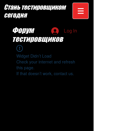
Стань тестировщиком
сегодня
Форум
Log In
тестировщиков
Widget Didn’t Load
Check your internet and refresh
this page.
If that doesn’t work, contact us.