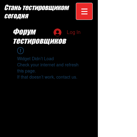
Стань тестировщиком
сегодня
Форум
Log In
тестировщиков
Widget Didn’t Load
Check your internet and refresh
this page.
If that doesn’t work, contact us.