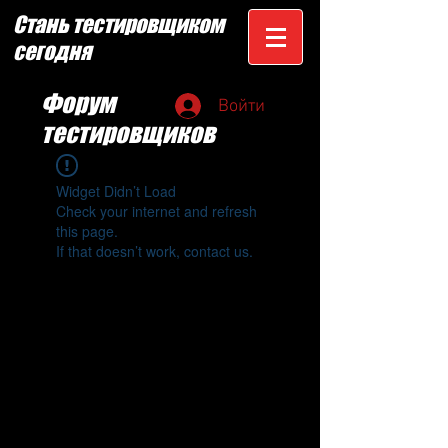
Стань тестировщиком
сегодня
Форум
Войти
тестировщиков
Widget Didn’t Load
Check your internet and refresh
this page.
If that doesn’t work, contact us.