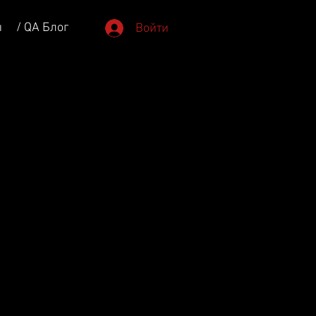
ы
/ QA Блог
Войти