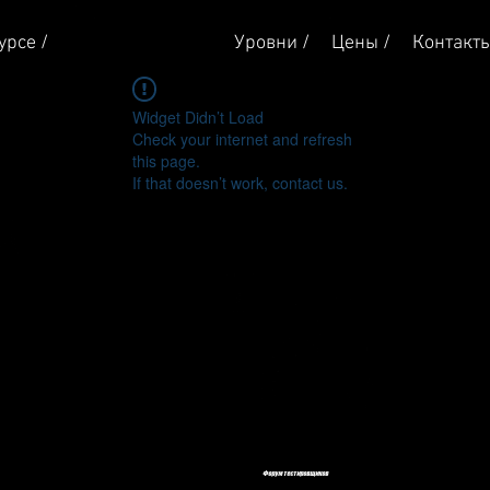
урсе /
Начать учиться /
Уровни /
Цены /
Контакт
Widget Didn’t Load
Check your internet and refresh
this page.
If that doesn’t work, contact us.
Форум тестировщиков