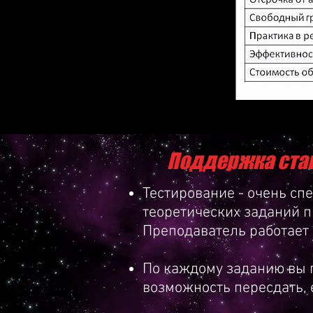
Поддержка став
Тестирование - очень сп
*Сформировать ядро необх
теоретических заданий 
moblie, web-приложений;
Преподаватель работает 
*Определить цели и задач
По каждому заданию вы п
*Ознакомить с основами м
возможность пересдать, 
моделями;