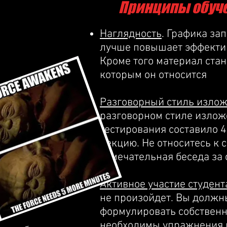
Принципы обуче
Наглядность
. Графика за
лучше повышает эффектив
Кроме того материал стан
которым он относится
Разговорный стиль излож
разговорном стиле излож
тестирования составило 4
лекцию. Не относитесь к 
замечательная беседа за 
Активное участие студент
не произойдет. Вы должны
формулировать собственн
необходимы упражнения и