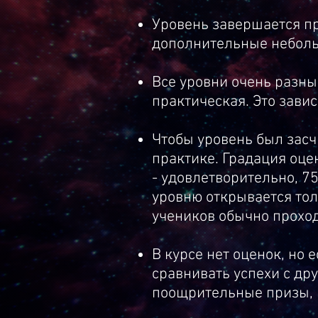
Уровень завершается пр
дополнительные неболь
Все уровни очень разные
практическая. Это завис
Чтобы уровень был засч
практике. Градация оце
- удовлетворительно, 7
уровню открывается то
учеников обычно проходя
В курсе нет оценок, но
сравнивать успехи с др
поощрительные призы, п