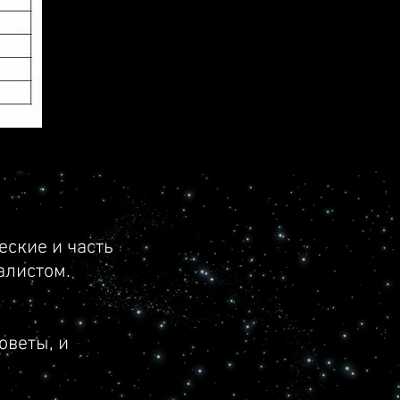
еские и часть
 обеспечения: desktop,
алистом.
оветы, и
ерационными и гибкими