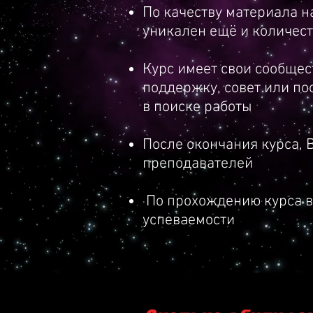
По качеству материала н
*Обозначить основные мет
уникален ещё и количес
*Научить использовать и ра
Report, Test – Protocol и др
Курс имеет свои сообщес
поддержку, совет или по
*Научить выполнять оценк
в поиске работы
дефектов;
После окончания курса, 
*Обучить основам теории 
преподавателей
По прохождению курса в
успеваемости