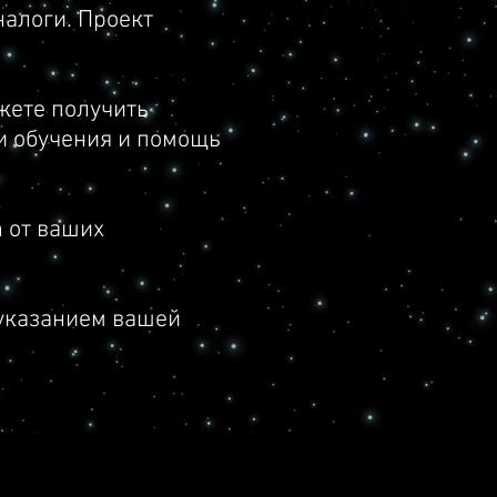
налоги. Проект
 Plan, Test - Case, Bug -
ожете получить
ии обучения и помощь
ождение и документирования
 от ваших
 указанием вашей