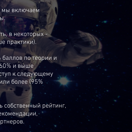
, мы включаем
ы.
ь, в некоторых -
ше практики).
 баллов по теории и
 60% и выше
оступ к следующему
или более (95%
ть собственный рейтинг,
рекомендации,
ртнеров.