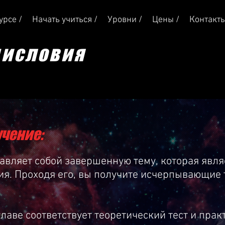
урсе /
Начать учиться /
Уровни /
Цены /
Контакт
дисловия
учение:
вляет собой завершенную тему, которая явля
я. Проходя его, вы получите исчерпывающие 
лаве соответствует теоретический тест и прак