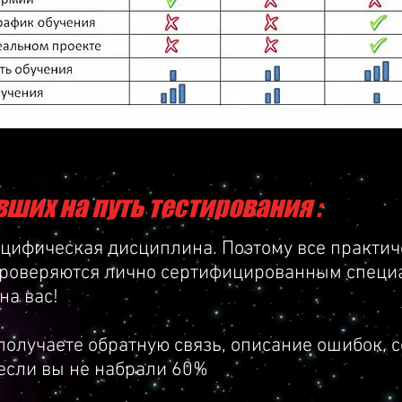
ших на путь тестирования :
ецифическая дисциплина. Поэтому все практич
одимых знаний и навыков по тестированию программного
проверяются лично сертифицированным специ
на вас!
и тестирования программного обеспечения ;
олучаете обратную связь, описание ошибок, с
етодологий разработки программного обеспечения - ит
если вы не набрали 60%