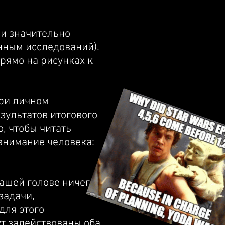
 и значительно
нным исследований).
рямо на рисунках к
при личном
зультатов итогового
, чтобы читать
 внимание человека:
вашей голове ничего
задачи,
для этого
т задействованы оба