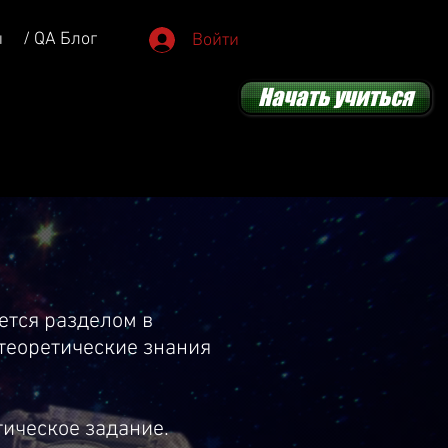
ы
/ QA Блог
Войти
Начать учиться
ется разделом в
теоретические знания
тическое задание.