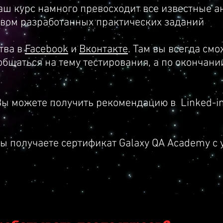
аш курс намного превосходит все известные а
оды тестирования программного обеспечения;
твом разработанных практических заданий
зрабатывать тестовую документацию: Requirements, Test -
.
тва в
Facebook
и
Вконтакте
. Там вы всегда см
общаться на тему тестирования, а по окончан
у (estimate) поставленной задачи, а также способы нах
Вы можете получить рекомендацию в Linked-in
БД и применение SQL.
ы получаете сертификат Galaxy QA Academy с