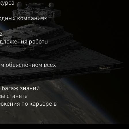
курса
одных
компаниях
е
едложения работы
ым объяснением всех
й багаж знаний
вы станете
ижения по карьере в