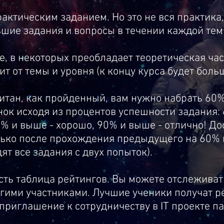
актическим заданием. Но это не вся практика
шие задания и вопросы в течении каждой тем
, в некоторых преобладает теоретическая част
ит от темы и уровня (к концу курса будет боль
итан, как пройденный, вам нужно набрать 60%
нок исходя из процентов успешности задания:
5% и выше - хорошо, 90% и выше - отлично! Д
лько после прохождения предыдущего на 60% 
т все задания с двух попыток).
 есть таблица рейтингов. Вы можете отслежива
угими участниками. Лучшие ученики получат 
риглашение к сотрудничеству в IT проекте па