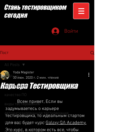
Стань тестировщиком
сегодня
Войти
Пост
All Posts
Yoda Magister
All Posts
30 июн. 2020 г.
2 мин. чтения
Карьера Тестировщика
тестирование
качество ПО
	Всем привет, Если вы 
виды тестирования
задумываетесь о карьере 
автоматизированное тестирвоание
тестировщика, то идеальным стартом 
автоматизированное тестирование
для вас будет курс 
Galaxy QA Academy.
Это курс, в котором есть все, чтобы 
основы тестирования