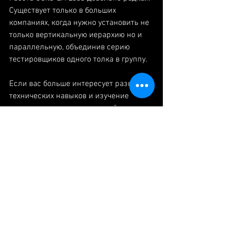
Существует только в больших 
компаниях, когда нужно установить не 
только вертикальную иерархию но и 
параллельную, объединив серию 
тестировщиков одного толка в группу.
Если вас больше интересует развитие 
технических навыков и изучение 
программирование, стоит пойти по 
ветке развития автоматизации. Для 
этого нужно будет выучить таки 
программирование и/или сходить на 
курсы автоматизации. 
Автоматизированое тестирование на 
рынке труда стоит дороже, так как 
навыки требуется в разы сложнее. 
Далее открывается перспектива, 
аналогичного роста уже в 