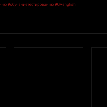
анию
#обучениетестированию
#QAenglish