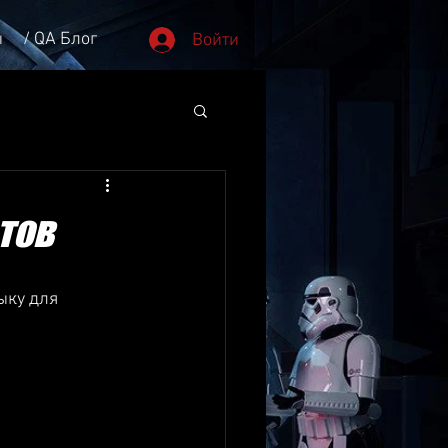
ы
/ QA Блог
Войти
тов
ыку для 