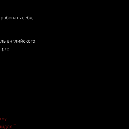
робовать себя, 
ль английского 
 pre-
а
emy
ийдляIT