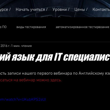
урсе /
Начать учиться /
Уровни /
Цены /
Контакт
о ПО
виды тестирования
автоматизированное тестирвоание
 2016 г.
1 мин. чтения
основы тестирования
отзывы
ий язык для IT специалис
сть записи нашего первого вебинара по Английскому яз
саться на вебинар можно здесь.
com/watch?v=UKubKPS2oUI