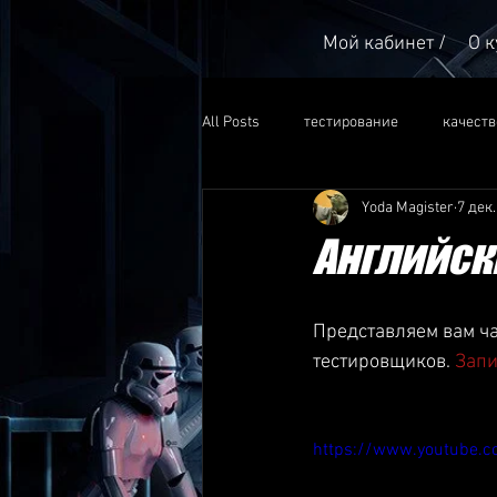
Мой кабинет /
О к
All Posts
тестирование
качеств
Yoda Magister
7 дек.
автоматизированное тестирование
Английск
Представляем вам ча
тестировщиков. 
Запи
https://www.youtube.