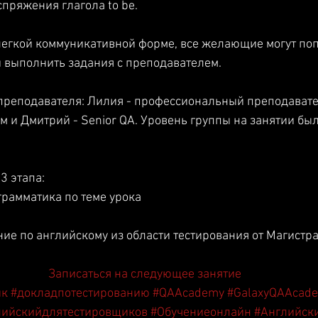
спряжения глагола to be. 
легкой коммуникативной форме, все желающие могут поп
 выполнить задания с преподавателем. 
 преподавателя: Лилия - профессиональный преподавате
м и Дмитрий - Senior QA. Уровень группы на занятии был
3 этапа:
грамматика по теме урока
ние по английскому из области тестирования от Магистр
Записаться на следующее занятие
ык
#докладпотестированию
#QAAcademy
#GalaxyQAAcad
лийскийдлятестировщиков
#Обучениеонлайн
#Английск