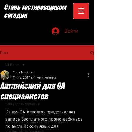
Стань тестировщиком
сегодня
Войти
Пост
All Posts
Yoda Magister
All Posts
7 янв. 2017 г.
1 мин. чтения
Английский для QA
тестирование
специалистов
качество ПО
виды тестирования
Galaxy QA Academy представляет 
автоматизированное тестирвоание
запись бесплатного промо-вебинара 
автоматизированное тестирование
по английскому язык для 
основы тестирования